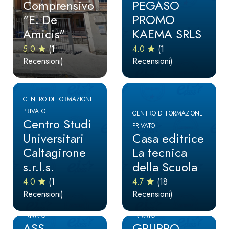
Comprensivo
PEGASO
"E. De
PROMO
Amicis"
KAEMA SRLS
5.0
(1
4.0
(1
Recensioni)
Recensioni)
CENTRO DI FORMAZIONE
PRIVATO
CENTRO DI FORMAZIONE
Centro Studi
PRIVATO
Universitari
Casa editrice
Caltagirone
La tecnica
s.r.l.s.
della Scuola
4.0
(1
4.7
(18
Recensioni)
Recensioni)
CENTRO DI FORMAZIONE
CENTRO DI FORMAZIONE
PRIVATO
PRIVATO
ASS.
GRUPPO