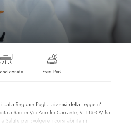
condizionata
Free Park
i dalla Regione Puglia ai sensi della Legge n°
ta a Bari in Via Aurelio Carrante, 9. L’ISFOV ha
a Salute per svolgere i corsi abilitanti
’unica scuola di formazione professionale