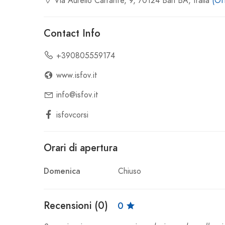
Via Aurelio Carrante, 9, 70124 Bari BA, Italia
(Ott
Contact Info
+390805559174
www.isfov.it
info@isfov.it
isfovcorsi
Orari di apertura
Domenica
Chiuso
Recensioni (0)
0