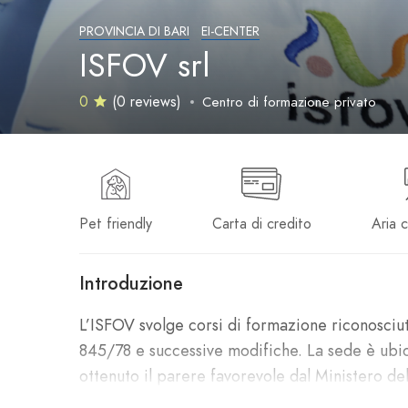
PROVINCIA DI BARI
EI-CENTER
ISFOV srl
0
(0 reviews)
Centro di formazione privato
Pet friendly
Carta di credito
Aria 
Introduzione
L’ISFOV svolge corsi di formazione riconosciut
845/78 e successive modifiche. La sede è ubica
ottenuto il parere favorevole dal Ministero dell
all’esercizio dell’arte ausiliaria di Ottico. È l