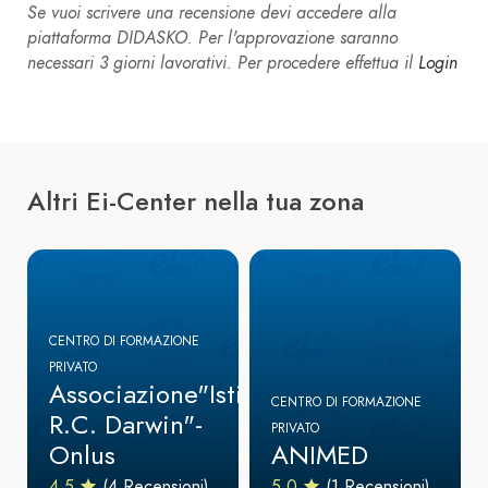
Se vuoi scrivere una recensione devi accedere alla
piattaforma DIDASKO. Per l'approvazione saranno
necessari 3 giorni lavorativi. Per procedere effettua il
Login
Altri Ei-Center nella tua zona
CENTRO DI FORMAZIONE
PRIVATO
Associazione"Istituto
CENTRO DI FORMAZIONE
R.C. Darwin"-
PRIVATO
Onlus
ANIMED
4.5
(4 Recensioni)
5.0
(1 Recensioni)