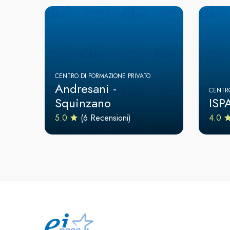
CENTRO DI FORMAZIONE PRIVATO
Andresani -
CENTRO
Squinzano
ISP
5.0
(6 Recensioni)
4.0