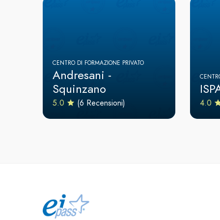
CENTRO DI FORMAZIONE PRIVATO
Andresani -
CENTRO
Squinzano
ISP
5.0
(6 Recensioni)
4.0