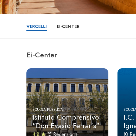
VERCELLI
EI-CENTER
Ei-Center
SCUOLA PUBBLICA
SCUOLA
Istituto Comprensivo
I.C.
"Don Evasio Ferraris"
Ign
4.8
(5 Recensioni)
(0 Re