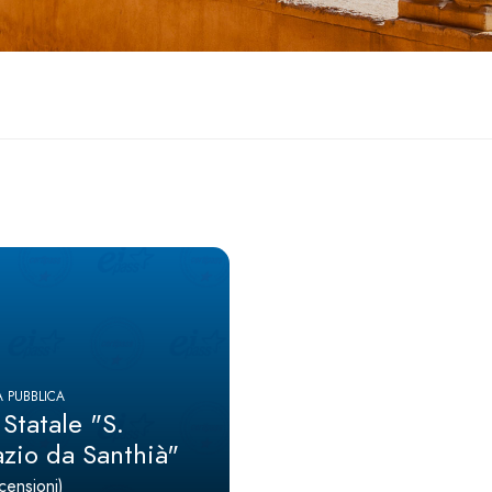
 PUBBLICA
 Statale "S.
azio da Santhià"
censioni)