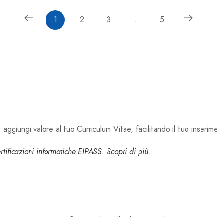
1
2
3
...
5
aggiungi valore al tuo Curriculum Vitae, facilitando il tuo inserim
certificazioni informatiche EIPASS. Scopri di più.