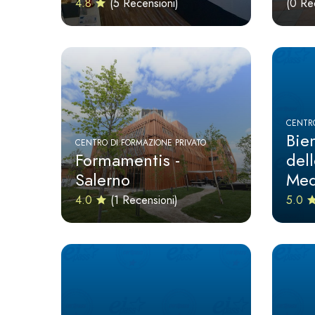
4.8
(5 Recensioni)
(0 Re
CENTRO
Bien
CENTRO DI FORMAZIONE PRIVATO
Formamentis -
del
Salerno
Med
4.0
(1 Recensioni)
5.0