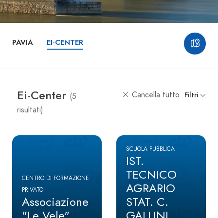
PAVIA
EI-CENTER
Ei-Center
Cancella tutto
Filtri
(5
risultati)
SCUOLA PUBBLICA
IST.
TECNICO
CENTRO DI FORMAZIONE
AGRARIO
PRIVATO
Associazione
STAT. C.
"Le Vele"
GALLINI