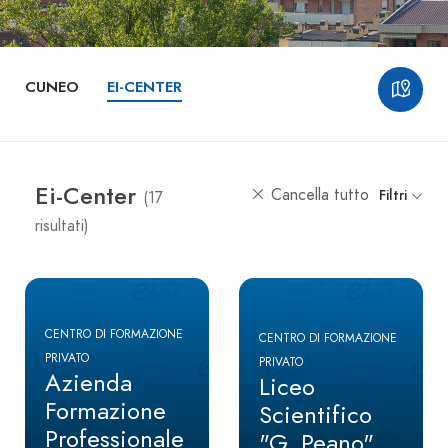
CUNEO
EI-CENTER
Ei-Center
Cancella tutto
Filtri
(17
risultati)
CENTRO DI FORMAZIONE
CENTRO DI FORMAZIONE
PRIVATO
PRIVATO
Azienda
Liceo
Formazione
Scientifico
Professionale
"G. Peano"