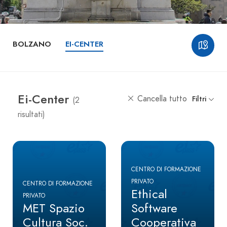
BOLZANO
EI-CENTER
Ei-Center
Cancella tutto
Filtri
(2
risultati)
CENTRO DI FORMAZIONE
PRIVATO
CENTRO DI FORMAZIONE
Ethical
PRIVATO
MET Spazio
Software
Cultura Soc.
Cooperativa