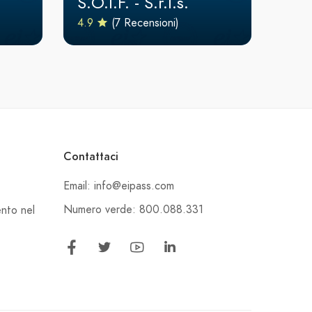
S.O.I.F. - S.r.l.s.
4.9
(7 Recensioni)
Contattaci
Email: info@eipass.com
Numero verde: 800.088.331
ento nel