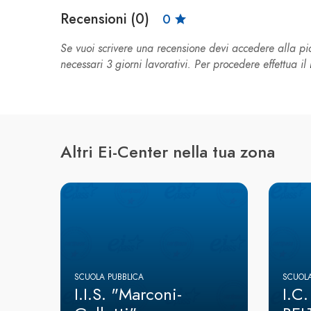
Recensioni (0)
0
Se vuoi scrivere una recensione devi accedere alla 
necessari 3 giorni lavorativi. Per procedere effettua il
Altri Ei-Center nella tua zona
SCUOLA PUBBLICA
SCUOLA
I.I.S. "Marconi-
I.C