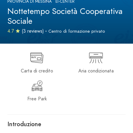
PROVINCIA DI MESSINA
EI-CENTER
Nottetempo Società Cooperativa
Sociale
4.7
(3 reviews)
Centro di formazione privato
Carta di credito
Aria condizionata
Free Park
Introduzione