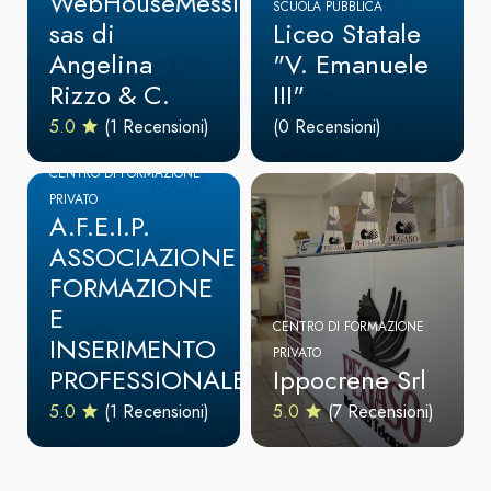
WebHouseMessina
SCUOLA PUBBLICA
sas di
Liceo Statale
Angelina
"V. Emanuele
Rizzo & C.
III"
5.0
(1 Recensioni)
(0 Recensioni)
CENTRO DI FORMAZIONE
PRIVATO
A.F.E.I.P.
ASSOCIAZIONE
FORMAZIONE
E
CENTRO DI FORMAZIONE
INSERIMENTO
PRIVATO
PROFESSIONALE
Ippocrene Srl
5.0
(1 Recensioni)
5.0
(7 Recensioni)