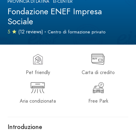
PROVINCIA DI LATINA
EI-CENTER
Fondazione ENEF Impresa
Sociale
5
(12 reviews)
Centro di formazione privato
Pet friendly
Carta di credito
Aria condizionata
Free Park
Introduzione