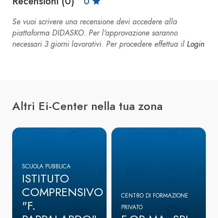
Recensioni (0)
0
Se vuoi scrivere una recensione devi accedere alla
piattaforma DIDASKO. Per l'approvazione saranno
necessari 3 giorni lavorativi. Per procedere effettua il
Login
Altri Ei-Center nella tua zona
SCUOLA PUBBLICA
ISTITUTO
COMPRENSIVO
CENTRO DI FORMAZIONE
"F.
PRIVATO