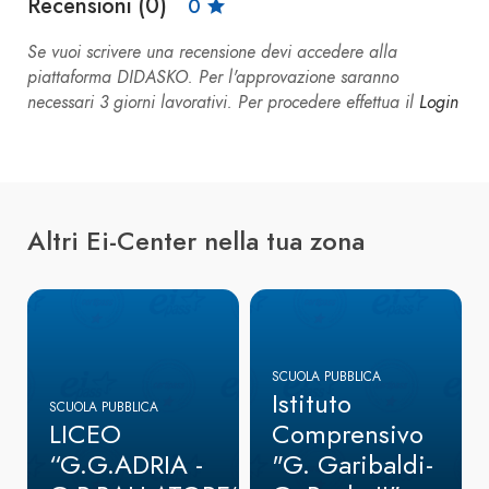
Recensioni (0)
0
Se vuoi scrivere una recensione devi accedere alla
piattaforma DIDASKO. Per l'approvazione saranno
necessari 3 giorni lavorativi. Per procedere effettua il
Login
Altri Ei-Center nella tua zona
SCUOLA PUBBLICA
Istituto
SCUOLA PUBBLICA
LICEO
Comprensivo
“G.G.ADRIA -
"G. Garibaldi-