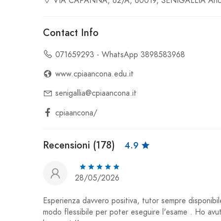
VIA CAPANNA, 62/A, 60019, SENIGALLIA Anc
Contact Info
071659293 - WhatsApp 3898583968
www.cpiaancona.edu.it
senigallia@cpiaancona.it
cpiaancona/
Recensioni (178)
4.9
28/05/2026
Esperienza davvero positiva, tutor sempre disponibi
modo flessibile per poter eseguire l'esame . Ho avu