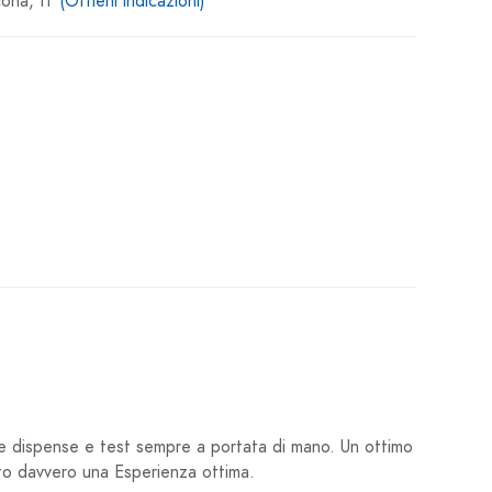
ona, IT
(Ottieni indicazioni)
le dispense e test sempre a portata di mano. Un ottimo
to davvero una Esperienza ottima.