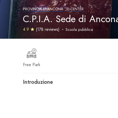
PROVINCIA DI ANCONA
EI-CENTER
C.P.I.A. Sede di Ancon
4.9
(178 reviews)
Scuola pubblica
Free Park
Introduzione